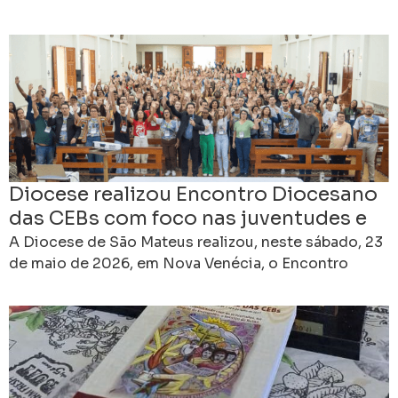
das Comunidades Eclesiais de Base (CEBs),
reunindo representantes
Diocese realizou Encontro Diocesano
das CEBs com foco nas juventudes e
na missão evangelizadora
A Diocese de São Mateus realizou, neste sábado, 23
de maio de 2026, em Nova Venécia, o Encontro
Diocesano das Comunidades Eclesiais de Base