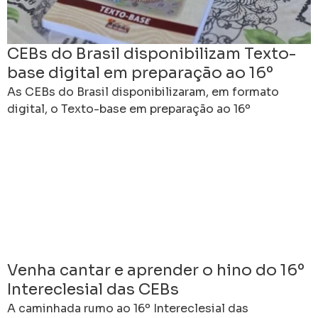
CEBs do Brasil disponibilizam Texto-
base digital em preparação ao 16º
Intereclesial
As CEBs do Brasil disponibilizaram, em formato
digital, o Texto-base em preparação ao 16º
Intereclesial das Comunidades Eclesiais de Base,
fortalecendo a caminhada de
Venha cantar e aprender o hino do 16º
Intereclesial das CEBs
A caminhada rumo ao 16º Intereclesial das