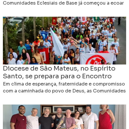
Comunidades Eclesiais de Base já começou a ecoar
nas comunidades, celebrações e encontros por todo
o Brasil.
Diocese de São Mateus, no Espírito
Santo, se prepara para o Encontro
Diocesano das CEBs
Em clima de esperança, fraternidade e compromisso
com a caminhada do povo de Deus, as Comunidades
Eclesiais de Base da Diocese de São Mateus,