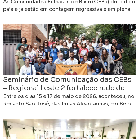
solidariedade para o encontro de
As Comunidades Eclesiais de Base (CEBs) de todo o
2027 em Cachoeiro de Itapemirim
país e já estão em contagem regressiva e em plena
comunhão para a realização do
(ES)
Seminário de Comunicação das CEBs
– Regional Leste 2 fortalece rede de
comunicadores em Minas Gerais.
Entre os dias 15 e 17 de maio de 2026, aconteceu, no
Recanto São José, das Irmãs Alcantarinas, em Belo
Horizonte (MG), o Seminário/Oficina