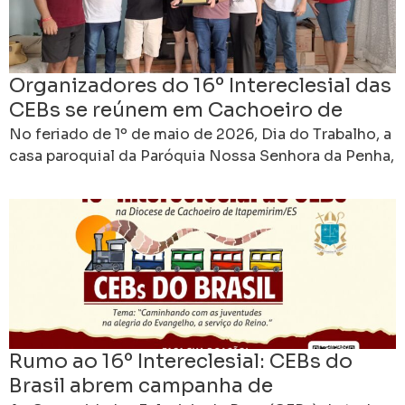
Organizadores do 16º Intereclesial das
CEBs se reúnem em Cachoeiro de
Itapemirim para avançar na
No feriado de 1º de maio de 2026, Dia do Trabalho, a
preparação do encontro nacional
casa paroquial da Paróquia Nossa Senhora da Penha,
em Cachoeiro de Itapemirim,
Rumo ao 16º Intereclesial: CEBs do
Brasil abrem campanha de