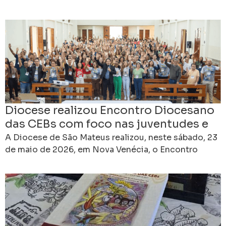
das Comunidades Eclesiais de Base (CEBs),
reunindo representantes
Diocese realizou Encontro Diocesano
das CEBs com foco nas juventudes e
na missão evangelizadora
A Diocese de São Mateus realizou, neste sábado, 23
de maio de 2026, em Nova Venécia, o Encontro
Diocesano das Comunidades Eclesiais de Base