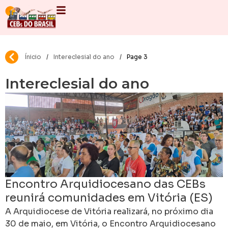
Ínicio
/
Intereclesial do ano
/
Page 3
Intereclesial do ano
Encontro Arquidiocesano das CEBs
reunirá comunidades em Vitória (ES)
em caminhada de fé, missão e
A Arquidiocese de Vitória realizará, no próximo dia
esperança
30 de maio, em Vitória, o Encontro Arquidiocesano