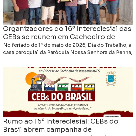
Organizadores do 16º Intereclesial das
CEBs se reúnem em Cachoeiro de
Itapemirim para avançar na
No feriado de 1º de maio de 2026, Dia do Trabalho, a
preparação do encontro nacional
casa paroquial da Paróquia Nossa Senhora da Penha,
em Cachoeiro de Itapemirim,
Rumo ao 16º Intereclesial: CEBs do
Brasil abrem campanha de