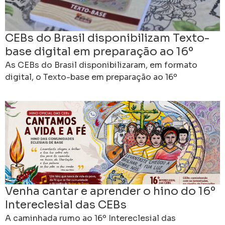
CEBs do Brasil disponibilizam Texto-
base digital em preparação ao 16º
Intereclesial
As CEBs do Brasil disponibilizaram, em formato
digital, o Texto-base em preparação ao 16º
Intereclesial das Comunidades Eclesiais de Base,
fortalecendo a caminhada de
Venha cantar e aprender o hino do 16º
Intereclesial das CEBs
A caminhada rumo ao 16º Intereclesial das