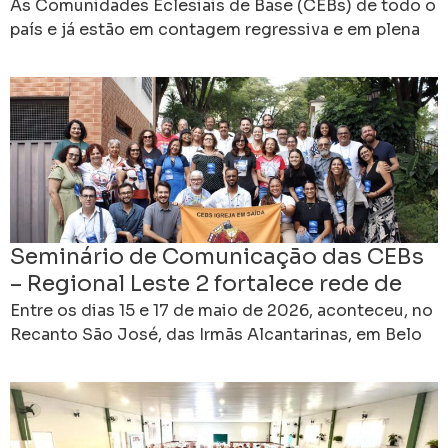
solidariedade para o encontro de
As Comunidades Eclesiais de Base (CEBs) de todo o
2027 em Cachoeiro de Itapemirim
país e já estão em contagem regressiva e em plena
comunhão para a realização do
(ES)
Seminário de Comunicação das CEBs
– Regional Leste 2 fortalece rede de
comunicadores em Minas Gerais.
Entre os dias 15 e 17 de maio de 2026, aconteceu, no
Recanto São José, das Irmãs Alcantarinas, em Belo
Horizonte (MG), o Seminário/Oficina