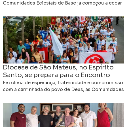
Comunidades Eclesiais de Base já começou a ecoar
nas comunidades, celebrações e encontros por todo
o Brasil.
Diocese de São Mateus, no Espírito
Santo, se prepara para o Encontro
Diocesano das CEBs
Em clima de esperança, fraternidade e compromisso
com a caminhada do povo de Deus, as Comunidades
Eclesiais de Base da Diocese de São Mateus,