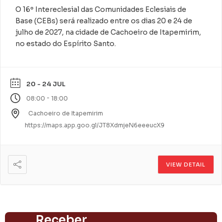
O 16º Intereclesial das Comunidades Eclesiais de
Base (CEBs) será realizado entre os dias 20 e 24 de
julho de 2027, na cidade de Cachoeiro de Itapemirim,
no estado do Espírito Santo.
20 - 24 JUL
-
08:00
18:00
Cachoeiro de Itapemirim
https://maps.app.goo.gl/JT8XdmjeN6eeeucX9
VIEW DETAIL
Receber