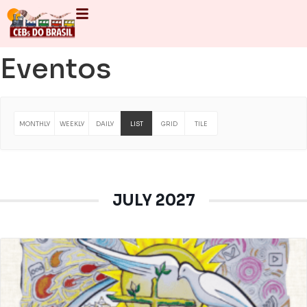
Eventos
MONTHLY
WEEKLY
DAILY
LIST
GRID
TILE
JULY 2027