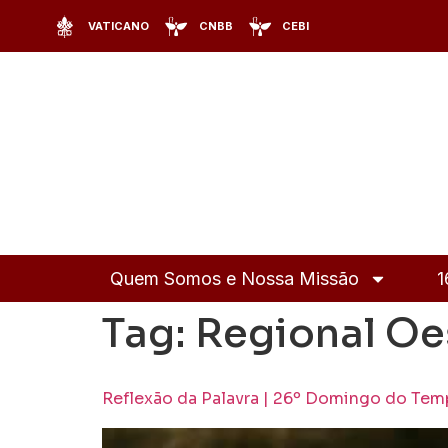
VATICANO
CNBB
CEBI
Quem Somos e Nossa Missão
1
Tag:
Regional Oe
Reflexão da Palavra | 26º Domingo do T