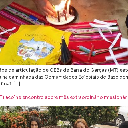
pe de articulação de CEBs de Barra do Garças (MT) est
os na caminhada das Comunidades Eclesiais de Base dent
final. […]
) acolhe encontro sobre mês extraordinário missionár