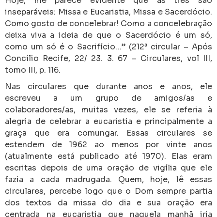
Hoje, me parece evidente que as três são
inseparáveis: Missa e Eucaristia, Missa e Sacerdócio.
Como gosto de concelebrar! Como a concelebração
deixa viva a ideia de que o Sacerdócio é um só,
como um só é o Sacrifício…” (212ª circular – Após
Concílio Recife, 22/ 23. 3. 67 – Circulares, vol III,
tomo III, p. 116.
Nas circulares que durante anos e anos, ele
escreveu a um grupo de amigos/as e
colaboradores/as, muitas vezes, ele se referia à
alegria de celebrar a eucaristia e principalmente a
graça que era comungar. Essas circulares se
estendem de 1962 ao menos por vinte anos
(atualmente está publicado até 1970). Elas eram
escritas depois de uma oração de vigília que ele
fazia a cada madrugada. Quem, hoje, lê essas
circulares, percebe logo que o Dom sempre partia
dos textos da missa do dia e sua oração era
centrada na eucaristia que naquela manhã iria