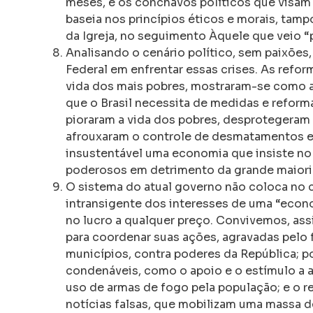
meses, e os conchavos políticos que visam
baseia nos princípios éticos e morais, tam
da Igreja, no seguimento Àquele que veio “
Analisando o cenário político, sem paixõe
Federal em enfrentar essas crises. As refor
vida dos mais pobres, mostraram-se como a
que o Brasil necessita de medidas e reform
pioraram a vida dos pobres, desprotegeram 
afrouxaram o controle de desmatamentos e,
insustentável uma economia que insiste no
poderosos em detrimento da grande maiori
O sistema do atual governo não coloca no 
intransigente dos interesses de uma “econ
no lucro a qualquer preço. Convivemos, as
para coordenar suas ações, agravadas pelo f
municípios, contra poderes da República; po
condenáveis, como o apoio e o estímulo a at
uso de armas de fogo pela população; e o r
notícias falsas, que mobilizam uma massa d