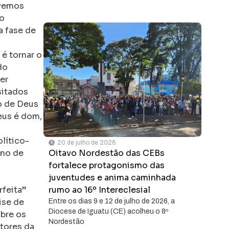
evemos
ao
a fase de
 é tornar o
do
er
sitados
no de Deus
eus é dom,
lítico-
20 de julho de 2026
ino de
Oitavo Nordestão das CEBs
fortalece protagonismo das
juventudes e anima caminhada
rfeita”
rumo ao 16º Intereclesial
ise de
Entre os dias 9 e 12 de julho de 2026, a
Diocese de Iguatu (CE) acolheu o 8º
bre os
Nordestão
tores da