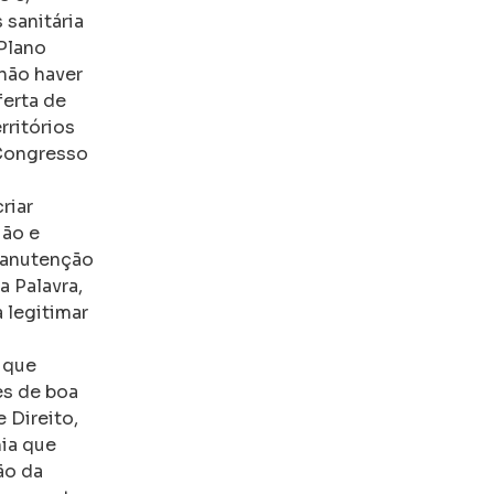
 sanitária
 Plano
não haver
ferta de
rritórios
 Congresso
riar
ião e
 manutenção
 Palavra,
 legitimar
 que
es de boa
 Direito,
ia que
ão da