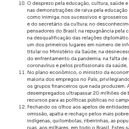
O desprezo pela educação, cultura, saúde e
nas demonstrações de raiva pela educação p
como inimiga; nos sucessivos e grosseiros
e do secretário da cultura; no desconheci
pensadores do Brasil; na repugnância pela 
na desqualificação das relações diplomática
um dos primeiros lugares em número de inf
titular no Ministério da Saúde; na desnece
do enfrentamento da pandemia; na falta de 
coronavírus e pelos profissionais da saúde,
No plano econômico, o ministro da econom
maioria dos empregos no País, privilegian
os grupos financeiros que nada produzem. 
desempregados ultrapassar 20 milhões de b
recursos para as políticas públicas no cam
Fechando os olhos aos apelos de entidades
omissão, apatia e rechaço pelos mais pobre
indígenas, quilombolas, ribeirinhas, as pop
ruas, aos milhares, em todo o Brasil. Estes