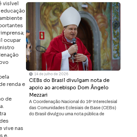
 visível
a educação
 ambiente
portantes
 imprensa;
il ocupar
nistro
rdenação
novo
14 de julho de 2026
pela
CEBs do Brasil divulgam nota de
de renda e
apoio ao arcebispo Dom Ângelo
Mezzari
ão de
A Coordenação Nacional do 16º Intereclesial
a.
das Comunidades Eclesiais de Base (CEBs)
tra
do Brasil divulgou uma nota pública de
ades
e vive nas
s e,