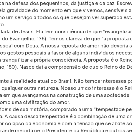
a na defesa dos pequeninos, da justiça e da paz. Escr
pela gravidade do momento em que vivemos, sensíveis 
omo um serviço a todos os que desejam ver superada est
vo.
rdada de Jesus. Ela tem consciência de que “evangelizar
do Evangelho, 176). Temos clareza de que “a proposta 
ssoal com Deus. A nossa reposta de amor não deveria s
 gestos pessoais a favor de alguns indivíduos neces
 tranquilizar a própria consciência. A proposta é o Rei
elho, 180). Nasce daí a compreensão de que o Reino de D
te à realidade atual do Brasil. Não temos interesses po
 qualquer outra natureza. Nosso único interesse é o Re
ida em que avançamos na construção de uma sociedade
 como uma civilização do amor.
fíceis de sua história, comparado a uma “tempestade pe
da. A causa dessa tempestade é a combinação de uma cr
r colapso da economia e com a tensão que se abate so
ande medida pelo Presidente da República e outros se