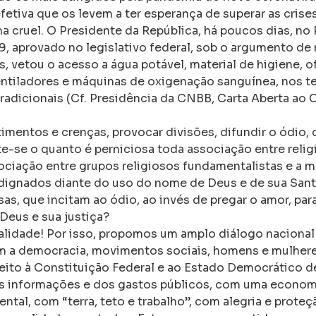
tiva que os levem a ter esperança de superar as crises
 cruel. O Presidente da República, há poucos dias, no
, aprovado no legislativo federal, sob o argumento de 
, vetou o acesso a água potável, material de higiene, o
 ventiladores e máquinas de oxigenação sanguínea, nos te
radicionais (Cf. Presidência da CNBB, Carta Aberta ao
timentos e crenças, provocar divisões, difundir o ódio, c
lte-se o quanto é perniciosa toda associação entre relig
sociação entre grupos religiosos fundamentalistas e a
ndignados diante do uso do nome de Deus e de sua Santa
as, que incitam ao ódio, ao invés de pregar o amor, para
Deus e sua justiça?
alidade! Por isso, propomos um amplo diálogo nacional
 a democracia, movimentos sociais, homens e mulher
peito à Constituição Federal e ao Estado Democrático de
das informações e dos gastos públicos, com uma econom
tal, com “terra, teto e trabalho”, com alegria e proteç