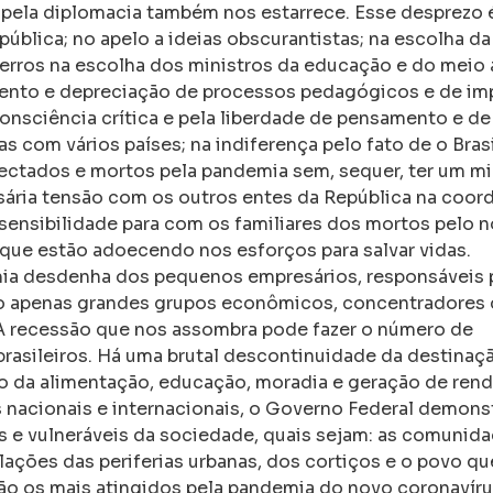
 pela diplomacia também nos estarrece. Esse desprezo é
ública; no apelo a ideias obscurantistas; na escolha d
 erros na escolha dos ministros da educação e do meio
mento e depreciação de processos pedagógicos e de im
consciência crítica e pela liberdade de pensamento e de
s com vários países; na indiferença pelo fato de o Bras
ectados e mortos pela pandemia sem, sequer, ter um mi
ssária tensão com os outros entes da República na coo
sensibilidade para com os familiares dos mortos pelo 
 que estão adoecendo nos esforços para salvar vidas.
ia desdenha dos pequenos empresários, responsáveis 
do apenas grandes grupos econômicos, concentradores 
A recessão que nos assombra pode fazer o número de
rasileiros. Há uma brutal descontinuidade da destinaç
po da alimentação, educação, moradia e geração de rend
 nacionais e internacionais, o Governo Federal demons
s e vulneráveis da sociedade, quais sejam: as comunid
ulações das periferias urbanas, dos cortiços e o povo qu
 são os mais atingidos pela pandemia do novo coronavíru