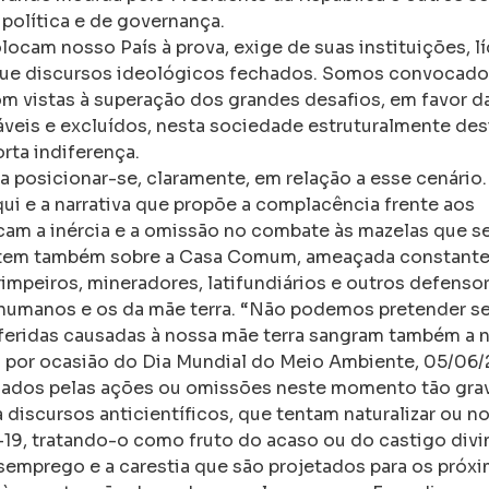
política e de governança.
ocam nosso País à prova, exige de suas instituições, lí
 que discursos ideológicos fechados. Somos convocado
om vistas à superação dos grandes desafios, em favor da
veis e excluídos, nesta sociedade estruturalmente des
rta indiferença.
a posicionar-se, claramente, em relação a esse cenário.
ui e a narrativa que propõe a complacência frente aos
cam a inércia e a omissão no combate às mazelas que s
abatem também sobre a Casa Comum, ameaçada constan
rimpeiros, mineradores, latifundiários e outros defenso
humanos e os da mãe terra. “Não podemos pretender se
eridas causadas à nossa mãe terra sangram também a 
a por ocasião do Dia Mundial do Meio Ambiente, 05/06/
lgados pelas ações ou omissões neste momento tão gra
 discursos anticientíficos, que tentam naturalizar ou no
19, tratando-o como fruto do acaso ou do castigo divi
emprego e a carestia que são projetados para os próx