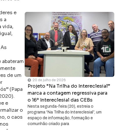
deres e
s a
 vida,
igual,
 As
e abateram
temente
res de um
20 de julho de 2026
r
Projeto “Na Trilha do Intereclesial”
nós” (Papa
marca a contagem regressiva para
2020).
o 16º Intereclesial das CEBs
ve e
Nesta segunda-feira (20), estreia o
rmalizar o
programa “Na Trilha do Intereclesial”, um
no, o caos
espaço de informação, formação e
imos
comunhão criado para