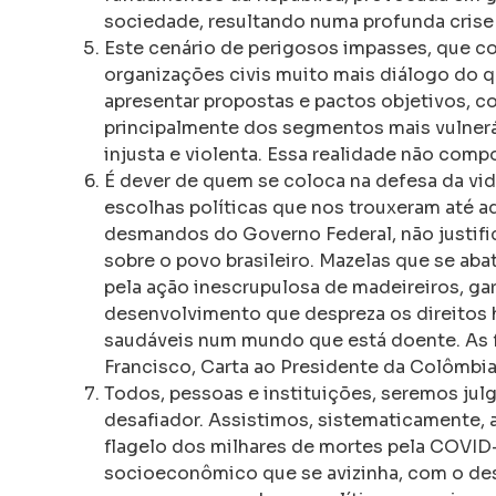
sociedade, resultando numa profunda crise 
Este cenário de perigosos impasses, que col
organizações civis muito mais diálogo do
apresentar propostas e pactos objetivos, c
principalmente dos segmentos mais vulnerá
injusta e violenta. Essa realidade não compo
É dever de quem se coloca na defesa da vid
escolhas políticas que nos trouxeram até aq
desmandos do Governo Federal, não justifi
sobre o povo brasileiro. Mazelas que se 
pela ação inescrupulosa de madeireiros, ga
desenvolvimento que despreza os direitos 
saudáveis num mundo que está doente. As f
Francisco, Carta ao Presidente da Colômbi
Todos, pessoas e instituições, seremos ju
desafiador. Assistimos, sistematicamente, a
flagelo dos milhares de mortes pela COVID-
socioeconômico que se avizinha, com o des