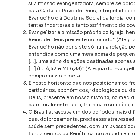
sua missão evangelizadora, sempre se coloc
esta Carta ao Povo de Deus, interpelados 
Evangelho e à Doutrina Social da Igreja, c
tantas incertezas e tanto sofrimento do po
Evangelizar é a missão própria da Igreja, he
Reino de Deus presente no mundo” (Alegria 
Evangelho não consiste só numa relação pe
entendida como uma mera soma de pequenos
[…], uma série de ações destinadas apenas a
[…] (Lc 4,43 e Mt 6,33)” (Alegria do Evang
compromisso e meta.
É neste horizonte que nos posicionamos fren
partidários, econômicos, ideológicos ou de
Deus, presente em nossa história, na med
estruturalmente justa, fraterna e solidária,
O Brasil atravessa um dos períodos mais di
que, dolorosamente, precisa ser atravessa
saúde sem precedentes, com um avassalado
fundamentos da República, provocada em gr