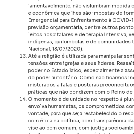
lamentavelmente, não vislumbram medida efe
e econômica que lhes são impostas de forma
Emergencial para Enfrentamento à COVID-19
previsão orçamentária, dentre outros pontos
leitos hospitalares e de terapia intensiva,
indígenas, quilombolas e de comunidades t
Nacional, 13/07/2020).
Até a religião é utilizada para manipular sen
tensões entre igrejas e seus líderes. Ressa
poder no Estado laico, especialmente a as
do poder autoritário. Como não ficarmos i
misturados a falas e posturas preconceituos
práticas que não condizem com o Reino de 
O momento é de unidade no respeito à plur
envolva humanistas, os comprometidos com
vontade, para que seja restabelecido o res
com ética na política, com transparência 
vise ao bem comum, com justiça socioambien