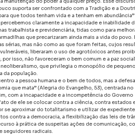
 à manutenção do poder a qualquer preço. Esse discurs
pouco suporta ser confrontado com a Tradição e a Doutr
para que todos tenham vida e a tenham em abundância” 
s, percebemos claramente a incapacidade e inabilidade
mas trabalhista e previdenciária, tidas como para melho
rmadilhas que precarizaram ainda mais a vida do povo.
as sérias, mas não como as que foram feitas, cujos resu
vulneráveis, liberaram o uso de agrotóxicos antes proib
 por isso, não favoreceram o bem comum e a paz social
 neoliberalismo, que privilegia o monopólio de pequen
a da população.
centro a pessoa humana e o bem de todos, mas a defes
omia que mata” (Alegria do Evangelho, 53), centrada n
sim, com a incapacidade e a incompetência do Governo 
ato de ele se colocar contra a ciência, contra estados 
r se aproximar do totalitarismo e utilizar de expedient
os contra a democracia, a flexibilização das leis de trâ
ecurso à prática de suspeitas ações de comunicação, c
e seguidores radicais.