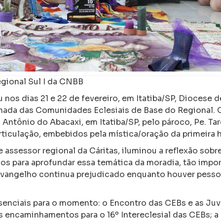
gional Sul I da CNBB
 nos dias 21 e 22 de fevereiro, em Itatiba/SP, Diocese d
nhada das Comunidades Eclesiais de Base do Regional. 
Antônio do Abacaxi, em Itatiba/SP, pelo pároco, Pe. Tar
rticulação, embebidos pela mística/oração da primeira h
 assessor regional da Cáritas, iluminou a reflexão sobre
s para aprofundar essa temática da moradia, tão impor
 O Evangelho continua prejudicado enquanto houver pess
enciais para o momento: o Encontro das CEBs e as Juv
os encaminhamentos para o 16º Intereclesial das CEBs; a