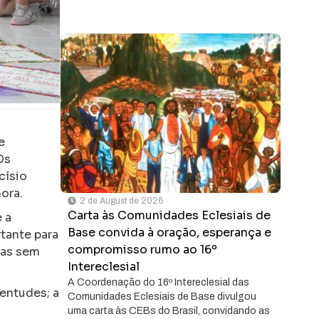
e
Os
císio
ora.
2 de August de 2026
Carta às Comunidades Eclesiais de
 a
Base convida à oração, esperança e
tante para
compromisso rumo ao 16º
oas sem
Intereclesial
A Coordenação do 16º Intereclesial das
entudes; a
Comunidades Eclesiais de Base divulgou
uma carta às CEBs do Brasil, convidando as