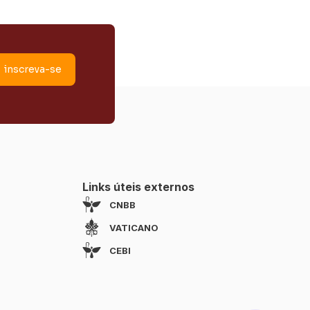
Links úteis externos
CNBB
VATICANO
CEBI