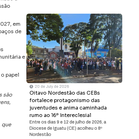
ssão
2027, em
spaços de
es
unitária e
 o papel
20 de July de 2026
Oitavo Nordestão das CEBs
s são
fortalece protagonismo das
vens,
juventudes e anima caminhada
rumo ao 16º Intereclesial
Entre os dias 9 e 12 de julho de 2026, a
, que
Diocese de Iguatu (CE) acolheu o 8º
Nordestão