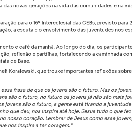
va das novas gerações na vida das comunidades e na mi
ação para o 16º Intereclesial das CEBs, previsto para 
zação, a escuta e o envolvimento das juventudes nos e
ento e café da manhã. Ao longo do dia, os participant
ão, reflexão e partilhas, fortalecendo a caminhada com
iais de Base.
eli Koralewski
, que trouxe importantes reflexões sobre
 essa frase de que os jovens são o futuro. Mas os joven
ns são o futuro, no futuro os jovens já não são mais jo
os jovens são o futuro, a gente está tirando a juventude
nho que deu, nos inspira até hoje. Jesus tudo o que fez
r no nosso coração. Lembrar de Jesus como esse jovem
que nos inspira a ter coragem.”