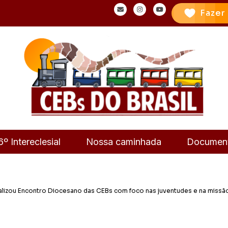
Fazer
6º Intereclesial
Nossa caminhada
Documen
alizou Encontro Diocesano das CEBs com foco nas juventudes e na missã