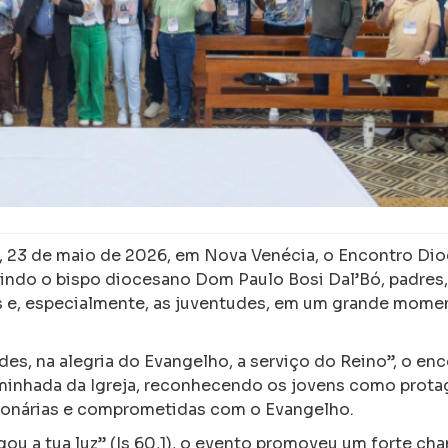
o, 23 de maio de 2026, em
Nova Venécia
, o Encontro Di
nindo o bispo diocesano
Dom Paulo Bosi Dal’Bó
, padres,
ias e, especialmente, as juventudes, em um grande mome
, na alegria do Evangelho, a serviço do Reino”, o en
aminhada da Igreja, reconhecendo os jovens como prota
ionárias e comprometidas com o Evangelho.
egou a tua luz” (Is 60,1), o evento promoveu um forte ch