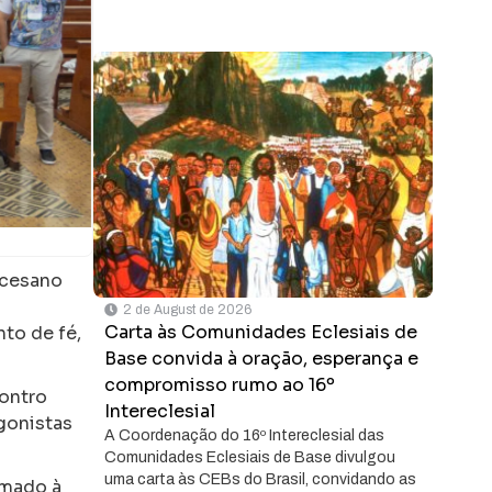
ocesano
2 de August de 2026
Carta às Comunidades Eclesiais de
nto de fé,
Base convida à oração, esperança e
compromisso rumo ao 16º
contro
Intereclesial
gonistas
A Coordenação do 16º Intereclesial das
Comunidades Eclesiais de Base divulgou
uma carta às CEBs do Brasil, convidando as
amado à