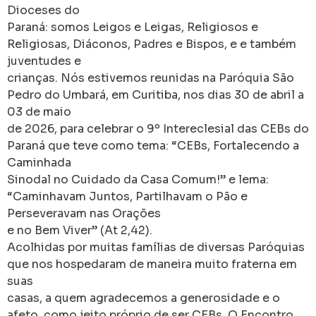
Dioceses do
Paraná: somos Leigos e Leigas, Religiosos e
Religiosas, Diáconos, Padres e Bispos, e e também
juventudes e
crianças. Nós estivemos reunidas na Paróquia São
Pedro do Umbará, em Curitiba, nos dias 30 de abril a
03 de maio
de 2026, para celebrar o 9º Intereclesial das CEBs do
Paraná que teve como tema: “CEBs, Fortalecendo a
Caminhada
Sinodal no Cuidado da Casa Comum!” e lema:
“Caminhavam Juntos, Partilhavam o Pão e
Perseveravam nas Orações
e no Bem Viver” (At 2,42).
Acolhidas por muitas famílias de diversas Paróquias
que nos hospedaram de maneira muito fraterna em
suas
casas, a quem agradecemos a generosidade e o
afeto, como jeito próprio de ser CEBs. O Encontro