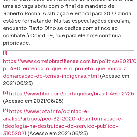
uma só vaga abriu com o final de mandato de
Roberto Rocha. A situação eleitoral para 2022 ainda
está se formatando. Muitas especulações circulam,
enquanto Flávio Dino se dedica com afinco ao
combate à Covid-19, que para ele hoje continua
prioridade.
[1]
https://www.correiobraziliense.com.br/politica/2021/
pl-490-entenda-o-que-e-o-projeto-que-muda-a-
demarcacao-de-terras-indigenas.html
(Acesso em
2021/06/25)
[2]
https://www.bbc.com/portuguese/brasil-46012726
(Acesso em 2021/06/25)
[3]
https://www.jota.info/opiniao-e-
analise/artigos/pec-32-2020-desinformacao-e-
ideologia-na-destruicao-do-servico-publico-
31052021
(Acesso em 2021/06/25)