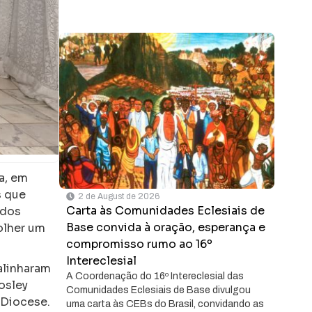
a, em
s que
2 de August de 2026
Carta às Comunidades Eclesiais de
 dos
Base convida à oração, esperança e
olher um
compromisso rumo ao 16º
Intereclesial
alinharam
A Coordenação do 16º Intereclesial das
osley
Comunidades Eclesiais de Base divulgou
 Diocese.
uma carta às CEBs do Brasil, convidando as