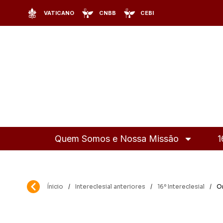
VATICANO
CNBB
CEBI
Quem Somos e Nossa Missão
1
Ínicio
/
Intereclesial anteriores
/
16º Intereclesial
/
Or