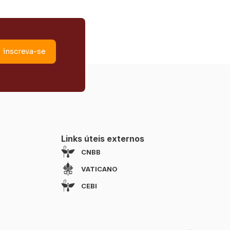
Links úteis externos
CNBB
VATICANO
CEBI