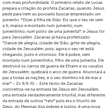
com mais profundidade. O primeiro relato de Lucas
prepara a citação do profeta Zacarias, quando Jesus
pede para irem ao povoado buscar emprestado um
jumento: “Dizei à filha de Sião: Eis que o teu rei vem
a ti, manso e montado num jumento, num
jumentinho, num potro de uma jumenta”; e Jesus foi
para Jerusalém. Zacarias já havia profetizado:
“Dance de alegria, cidade de Sião; grite de alegria,
cidade de Jerusalém, pois, agora o seu rei está
chegando, justo e vitorioso. Ele é pobre, vem
montado num jumentinho, filho de uma jumenta. Ele
destruirá os carros de guerra de Efraim e os cavalos
de Jerusalém; quebrará o arco de guerra. Anunciará a
paz a todas as nações, e o seu domínio irá de mar a
mar” – Zc 9,9-10 -. Este texto de Zacarias
concretiza-se na entrada de Jesus em Jerusalém,
uma entrada verdadeiramente triunfal, mas diferente
da entrada de outros “reis” pois era o triunfo de
Deus, do Messias dos pobres e justos, é uma nova