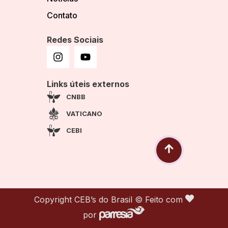
Contato
Redes Sociais
Links úteis externos
CNBB
VATICANO
CEBI
Copyright CEB’s do Brasil © Feito com
por