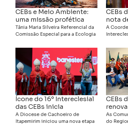
CEBs e Meio Ambiente:
CEBs d
uma missão profética
nota d
pelo cuidado da Casa
arcebi
Tânia Maria Silveira Referencial da
A Coorde
Comum
Comissão Especial para a Ecologia
Mezzar
Interecl
Integral e Mineração Regional
Eclesiais
Leste 3 da CNBB As
divulgou 
Comunidades Eclesiais de Base
solidarie
Ícone do 16º Intereclesial
CEBs d
das CEBs inicia
renova
peregrinação após
compr
A Diocese de Cachoeiro de
As Comun
bênção dos bispos em
Itapemirim iniciou uma nova etapa
missã
do Region