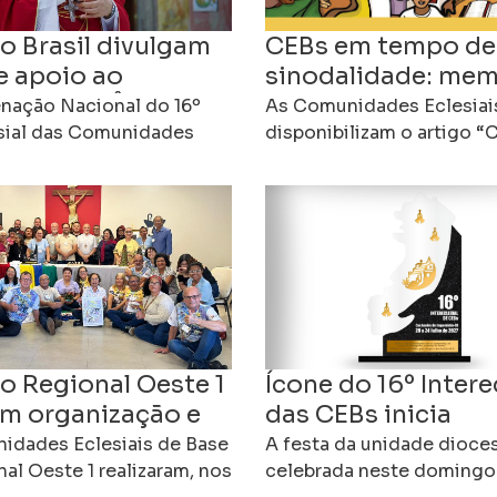
o Brasil divulgam
CEBs em tempo de
e apoio ao
sinodalidade: mem
spo Dom Ângelo
comunhão e missã
nação Nacional do 16º
As Comunidades Eclesiai
i
esial das Comunidades
o futuro da Igreja
disponibilizam o artigo 
 de Base (CEBs) do Brasil
tempo de sinodalidade”, 
uma nota pública de
por Edebrande Cavalieri, 
dade e apoio ao arcebispo
propõe uma reflexão sobr
contribuição
o Regional Oeste 1
Ícone do 16º Intere
m organização e
das CEBs inicia
omisso com a
peregrinação pela
idades Eclesiais de Base
A festa da unidade dioce
o
al Oeste 1 realizaram, nos
Diocese de Cachoe
celebrada neste domingo 