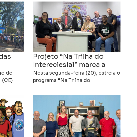
das
Projeto “Na Trilha do
Intereclesial” marca a
contagem regressiva
lho de
Nesta segunda-feira (20), estreia o
a
u (CE)
para o 16º Intereclesial
programa “Na Trilha do
das
Intereclesial”, um espaço de
o 16º
das CEBs
e Base
informação, formação e comunhão
criado para apresentar os
preparativos do 16º