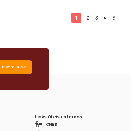
,
Comunidades Eclesiais de Base foi
concluído neste domingo, 21 de
ES),
junho, no Centro Cultural de
1
2
3
4
5
Links úteis externos
CNBB