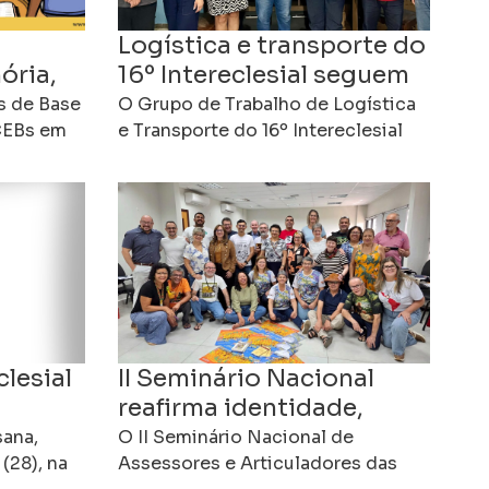
Logística e transporte do
ória,
16º Intereclesial seguem
o para
em organização em
s de Base
O Grupo de Trabalho de Logística
“CEBs em
Cachoeiro
e Transporte do 16º Intereclesial
escrito
das Comunidades Eclesiais de
que
Base realizou mais uma reunião de
e a
planejamento, dando continuidade
clesial
II Seminário Nacional
reafirma identidade,
missão e desafios das
sana,
O II Seminário Nacional de
iro de
(28), na
CEBs no Brasil
Assessores e Articuladores das