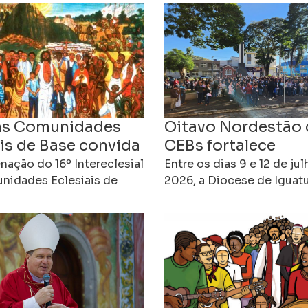
às Comunidades
Oitavo Nordestão 
ais de Base convida
CEBs fortalece
ão, esperança e
protagonismo das
ação do 16º Intereclesial
Entre os dias 9 e 12 de ju
omisso rumo ao
nidades Eclesiais de
juventudes e anim
2026, a Diocese de Iguat
ulgou uma carta às CEBs
acolheu o 8º Nordestão 
ereclesial
caminhada rumo a
, convidando as
Comunidades Eclesiais d
Intereclesial
des a viverem desde já