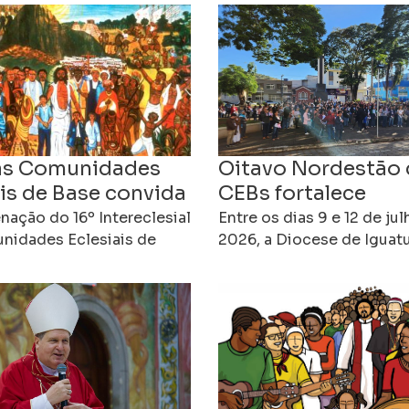
às Comunidades
Oitavo Nordestão 
ais de Base convida
CEBs fortalece
ão, esperança e
protagonismo das
ação do 16º Intereclesial
Entre os dias 9 e 12 de ju
omisso rumo ao
nidades Eclesiais de
juventudes e anim
2026, a Diocese de Iguat
ulgou uma carta às CEBs
acolheu o 8º Nordestão 
ereclesial
caminhada rumo a
, convidando as
Comunidades Eclesiais d
Intereclesial
des a viverem desde já