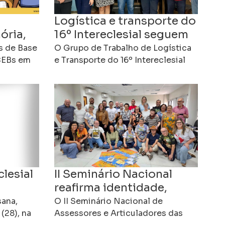
Logística e transporte do
ória,
16º Intereclesial seguem
o para
em organização em
s de Base
O Grupo de Trabalho de Logística
“CEBs em
Cachoeiro
e Transporte do 16º Intereclesial
escrito
das Comunidades Eclesiais de
que
Base realizou mais uma reunião de
e a
planejamento, dando continuidade
clesial
II Seminário Nacional
reafirma identidade,
missão e desafios das
sana,
O II Seminário Nacional de
iro de
(28), na
CEBs no Brasil
Assessores e Articuladores das