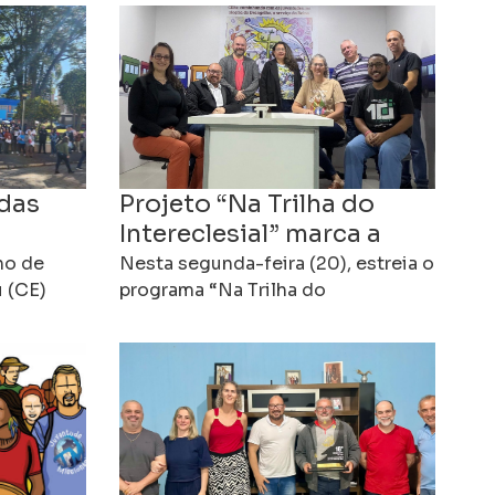
das
Projeto “Na Trilha do
Intereclesial” marca a
contagem regressiva
lho de
Nesta segunda-feira (20), estreia o
a
u (CE)
para o 16º Intereclesial
programa “Na Trilha do
das
Intereclesial”, um espaço de
o 16º
das CEBs
e Base
informação, formação e comunhão
criado para apresentar os
preparativos do 16º