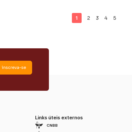
,
Comunidades Eclesiais de Base foi
concluído neste domingo, 21 de
ES),
junho, no Centro Cultural de
1
2
3
4
5
Links úteis externos
CNBB