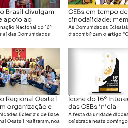
o Brasil divulgam
CEBs em tempo de
e apoio ao
sinodalidade: mem
spo Dom Ângelo
comunhão e missã
nação Nacional do 16º
As Comunidades Eclesiai
i
esial das Comunidades
o futuro da Igreja
disponibilizam o artigo 
 de Base (CEBs) do Brasil
tempo de sinodalidade”, 
uma nota pública de
por Edebrande Cavalieri, 
dade e apoio ao arcebispo
propõe uma reflexão sobr
contribuição
o Regional Oeste 1
Ícone do 16º Intere
m organização e
das CEBs inicia
omisso com a
peregrinação pela
idades Eclesiais de Base
A festa da unidade dioce
o
al Oeste 1 realizaram, nos
Diocese de Cachoe
celebrada neste domingo 