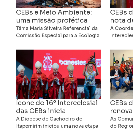
CEBs e Meio Ambiente:
CEBs d
uma missão profética
nota d
pelo cuidado da Casa
arcebi
Tânia Maria Silveira Referencial da
A Coorde
Comum
Comissão Especial para a Ecologia
Mezzar
Interecl
Integral e Mineração Regional
Eclesiais
Leste 3 da CNBB As
divulgou 
Comunidades Eclesiais de Base
solidarie
Ícone do 16º Intereclesial
CEBs d
das CEBs inicia
renova
peregrinação após
compr
A Diocese de Cachoeiro de
As Comun
bênção dos bispos em
Itapemirim iniciou uma nova etapa
missã
do Region