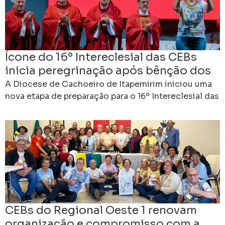
Ícone do 16º Intereclesial das CEBs
inicia peregrinação após bênção dos
bispos em Cachoeiro
A Diocese de Cachoeiro de Itapemirim iniciou uma
nova etapa de preparação para o 16º Intereclesial das
Comunidades Eclesiais de Base do Brasil. Ao
CEBs do Regional Oeste 1 renovam
organização e compromisso com a