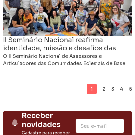
II Seminário Nacional reafirma
identidade, missão e desafios das
CEBs no Brasil
O II Seminário Nacional de Assessores e
Articuladores das Comunidades Eclesiais de Base
foi concluído neste domingo, 21 de junho, no Centro
Cultural de
1
2
3
4
5
Receber
novidades
Cadastre para receber