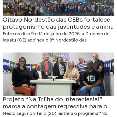
Oitavo Nordestão das CEBs fortalece
protagonismo das juventudes e anima
caminhada rumo ao 16º Intereclesial
Entre os dias 9 e 12 de julho de 2026, a Diocese de
Iguatu (CE) acolheu o 8º Nordestão das
Comunidades Eclesiais de Base
Projeto “Na Trilha do Intereclesial”
marca a contagem regressiva para o
16º Intereclesial das CEBs
Nesta segunda-feira (20), estreia o programa “Na