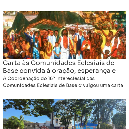
de julho, do 14º Encontro Estadual das
Comunidades
Carta às Comunidades Eclesiais de
Base convida à oração, esperança e
compromisso rumo ao 16º
A Coordenação do 16º Intereclesial das
Intereclesial
Comunidades Eclesiais de Base divulgou uma carta
às CEBs do Brasil, convidando as comunidades a
viverem desde já