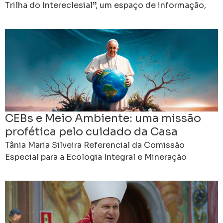
Trilha do Intereclesial”, um espaço de informação,
formação e comunhão criado para apresentar os
preparativos do 16º
CEBs e Meio Ambiente: uma missão
profética pelo cuidado da Casa
Comum
Tânia Maria Silveira Referencial da Comissão
Especial para a Ecologia Integral e Mineração
Regional Leste 3 da CNBB As Comunidades
Eclesiais de Base