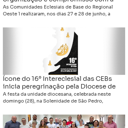
missão
As Comunidades Eclesiais de Base do Regional
Oeste 1 realizaram, nos dias 27 e 28 de junho, a
Assembleia Formativa e Eletiva das CEBs,
Ícone do 16º Intereclesial das CEBs
inicia peregrinação pela Diocese de
Cachoeiro de Itapemirim (ES)
A festa da unidade diocesana, celebrada neste
domingo (28), na Solenidade de São Pedro,
padroeiro da Diocese de Cachoeiro de Itapemirim
(ES), marcará um