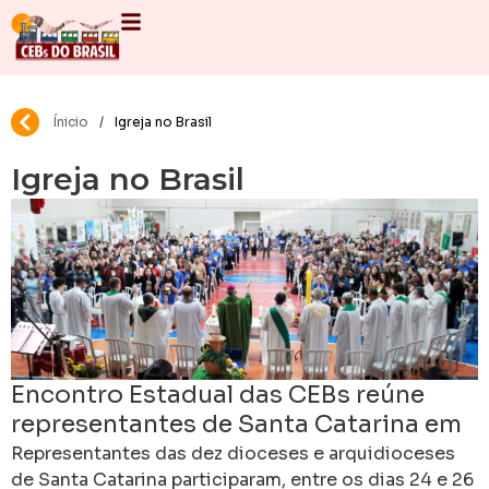
Ínicio
/
Igreja no Brasil
Igreja no Brasil
Encontro Estadual das CEBs reúne
representantes de Santa Catarina em
torno da juventude e da missão
Representantes das dez dioceses e arquidioceses
de Santa Catarina participaram, entre os dias 24 e 26