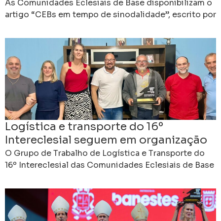
futuro da Igreja
As Comunidades Eclesiais de Base disponibilizam o
artigo “CEBs em tempo de sinodalidade”, escrito por
Edebrande Cavalieri, que propõe uma reflexão sobre
a contribuição
Logística e transporte do 16º
Intereclesial seguem em organização
em Cachoeiro
O Grupo de Trabalho de Logística e Transporte do
16º Intereclesial das Comunidades Eclesiais de Base
realizou mais uma reunião de planejamento, dando
continuidade