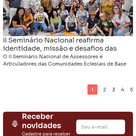
II Seminário Nacional reafirma
identidade, missão e desafios das
CEBs no Brasil
O II Seminário Nacional de Assessores e
Articuladores das Comunidades Eclesiais de Base
foi concluído neste domingo, 21 de junho, no Centro
Cultural de
1
2
3
4
5
Receber
novidades
Cadastre para receber