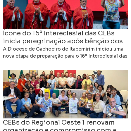
Ícone do 16º Intereclesial das CEBs
inicia peregrinação após bênção dos
bispos em Cachoeiro
A Diocese de Cachoeiro de Itapemirim iniciou uma
nova etapa de preparação para o 16º Intereclesial das
Comunidades Eclesiais de Base do Brasil. Ao
CEBs do Regional Oeste 1 renovam
organização e compromisso com a