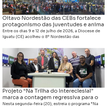
Oitavo Nordestão das CEBs fortalece
protagonismo das juventudes e anima
caminhada rumo ao 16º Intereclesial
Entre os dias 9 e 12 de julho de 2026, a Diocese de
Iguatu (CE) acolheu o 8º Nordestão das
Comunidades Eclesiais de Base
Projeto “Na Trilha do Intereclesial”
marca a contagem regressiva para o
16º Intereclesial das CEBs
Nesta segunda-feira (20), estreia o programa “Na