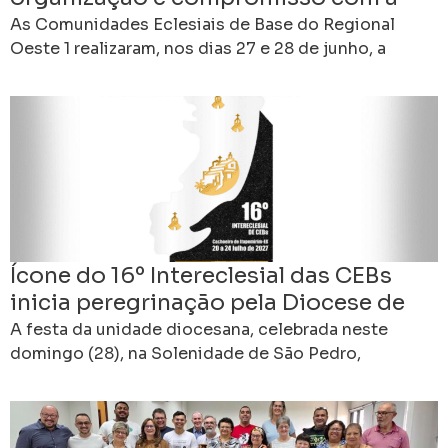
missão
As Comunidades Eclesiais de Base do Regional
Oeste 1 realizaram, nos dias 27 e 28 de junho, a
Assembleia Formativa e Eletiva das CEBs,
Ícone do 16º Intereclesial das CEBs
inicia peregrinação pela Diocese de
Cachoeiro de Itapemirim (ES)
A festa da unidade diocesana, celebrada neste
domingo (28), na Solenidade de São Pedro,
padroeiro da Diocese de Cachoeiro de Itapemirim
(ES), marcará um