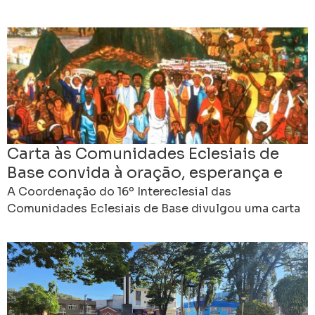
de julho, do 14º Encontro Estadual das
Comunidades
Carta às Comunidades Eclesiais de
Base convida à oração, esperança e
compromisso rumo ao 16º
A Coordenação do 16º Intereclesial das
Intereclesial
Comunidades Eclesiais de Base divulgou uma carta
às CEBs do Brasil, convidando as comunidades a
viverem desde já