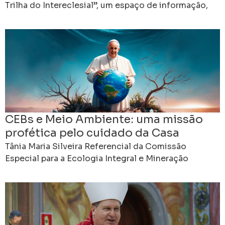
Trilha do Intereclesial”, um espaço de informação,
formação e comunhão criado para apresentar os
preparativos do 16º
CEBs e Meio Ambiente: uma missão
profética pelo cuidado da Casa
Comum
Tânia Maria Silveira Referencial da Comissão
Especial para a Ecologia Integral e Mineração
Regional Leste 3 da CNBB As Comunidades
Eclesiais de Base