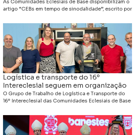
futuro da Igreja
As Comunidades Eclesiais de Base disponibilizam o
artigo “CEBs em tempo de sinodalidade”, escrito por
Edebrande Cavalieri, que propõe uma reflexão sobre
a contribuição
Logística e transporte do 16º
Intereclesial seguem em organização
em Cachoeiro
O Grupo de Trabalho de Logística e Transporte do
16º Intereclesial das Comunidades Eclesiais de Base
realizou mais uma reunião de planejamento, dando
continuidade