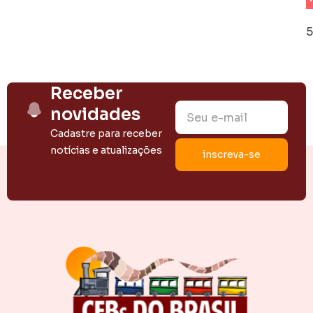
p
p
5
S
d
Receber
C
novidades
N
Cadastre para receber
notícias e atualizações
B
B