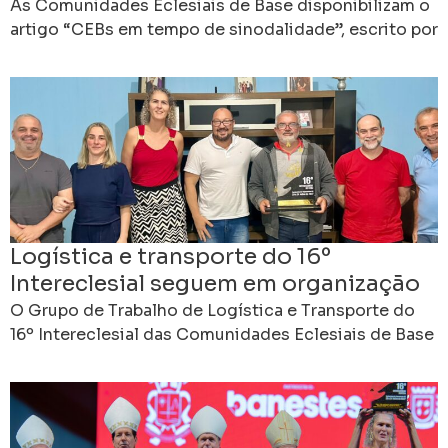
futuro da Igreja
As Comunidades Eclesiais de Base disponibilizam o
artigo “CEBs em tempo de sinodalidade”, escrito por
Edebrande Cavalieri, que propõe uma reflexão sobre
a contribuição
Logística e transporte do 16º
Intereclesial seguem em organização
em Cachoeiro
O Grupo de Trabalho de Logística e Transporte do
16º Intereclesial das Comunidades Eclesiais de Base
realizou mais uma reunião de planejamento, dando
continuidade