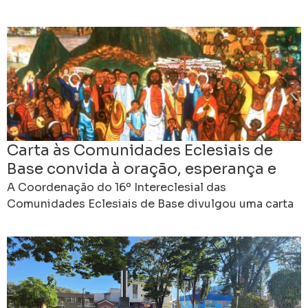
de julho, do 14º Encontro Estadual das
Comunidades
Carta às Comunidades Eclesiais de
Base convida à oração, esperança e
compromisso rumo ao 16º
A Coordenação do 16º Intereclesial das
Intereclesial
Comunidades Eclesiais de Base divulgou uma carta
às CEBs do Brasil, convidando as comunidades a
viverem desde já