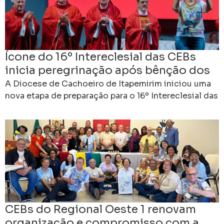
Ícone do 16º Intereclesial das CEBs
inicia peregrinação após bênção dos
bispos em Cachoeiro
A Diocese de Cachoeiro de Itapemirim iniciou uma
nova etapa de preparação para o 16º Intereclesial das
Comunidades Eclesiais de Base do Brasil. Ao
CEBs do Regional Oeste 1 renovam
organização e compromisso com a