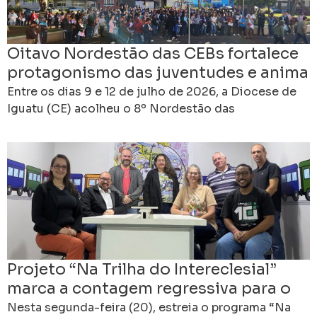
Oitavo Nordestão das CEBs fortalece
protagonismo das juventudes e anima
caminhada rumo ao 16º Intereclesial
Entre os dias 9 e 12 de julho de 2026, a Diocese de
Iguatu (CE) acolheu o 8º Nordestão das
Comunidades Eclesiais de Base
Projeto “Na Trilha do Intereclesial”
marca a contagem regressiva para o
16º Intereclesial das CEBs
Nesta segunda-feira (20), estreia o programa “Na