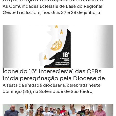
missão
As Comunidades Eclesiais de Base do Regional
Oeste 1 realizaram, nos dias 27 e 28 de junho, a
Assembleia Formativa e Eletiva das CEBs,
Ícone do 16º Intereclesial das CEBs
inicia peregrinação pela Diocese de
Cachoeiro de Itapemirim (ES)
A festa da unidade diocesana, celebrada neste
domingo (28), na Solenidade de São Pedro,
padroeiro da Diocese de Cachoeiro de Itapemirim
(ES), marcará um