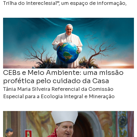
Trilha do Intereclesial”, um espaço de informação,
formação e comunhão criado para apresentar os
preparativos do 16º
CEBs e Meio Ambiente: uma missão
profética pelo cuidado da Casa
Comum
Tânia Maria Silveira Referencial da Comissão
Especial para a Ecologia Integral e Mineração
Regional Leste 3 da CNBB As Comunidades
Eclesiais de Base