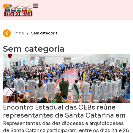
Ínicio
/
Sem categoria
Sem categoria
Encontro Estadual das CEBs reúne
representantes de Santa Catarina em
torno da juventude e da missão
Representantes das dez dioceses e arquidioceses
de Santa Catarina participaram, entre os dias 24 e 26