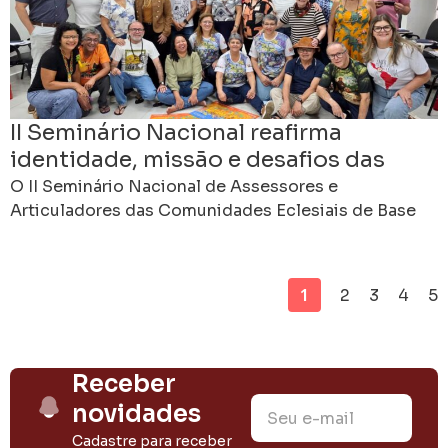
II Seminário Nacional reafirma
identidade, missão e desafios das
CEBs no Brasil
O II Seminário Nacional de Assessores e
Articuladores das Comunidades Eclesiais de Base
foi concluído neste domingo, 21 de junho, no Centro
Cultural de
1
2
3
4
5
Receber
novidades
Cadastre para receber