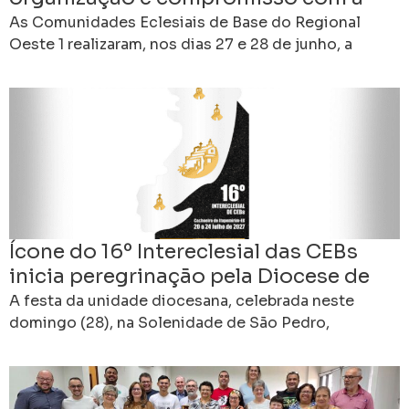
missão
As Comunidades Eclesiais de Base do Regional
Oeste 1 realizaram, nos dias 27 e 28 de junho, a
Assembleia Formativa e Eletiva das CEBs,
Ícone do 16º Intereclesial das CEBs
inicia peregrinação pela Diocese de
Cachoeiro de Itapemirim (ES)
A festa da unidade diocesana, celebrada neste
domingo (28), na Solenidade de São Pedro,
padroeiro da Diocese de Cachoeiro de Itapemirim
(ES), marcará um