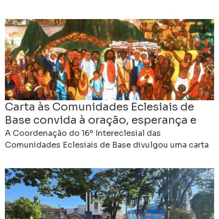
de julho, do 14º Encontro Estadual das
Comunidades
Carta às Comunidades Eclesiais de
Base convida à oração, esperança e
compromisso rumo ao 16º
A Coordenação do 16º Intereclesial das
Intereclesial
Comunidades Eclesiais de Base divulgou uma carta
às CEBs do Brasil, convidando as comunidades a
viverem desde já