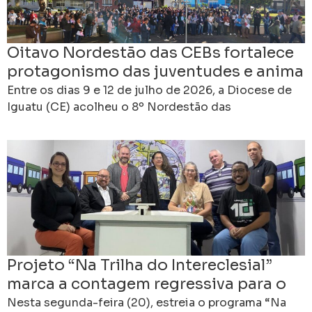
Oitavo Nordestão das CEBs fortalece
protagonismo das juventudes e anima
caminhada rumo ao 16º Intereclesial
Entre os dias 9 e 12 de julho de 2026, a Diocese de
Iguatu (CE) acolheu o 8º Nordestão das
Comunidades Eclesiais de Base
Projeto “Na Trilha do Intereclesial”
marca a contagem regressiva para o
16º Intereclesial das CEBs
Nesta segunda-feira (20), estreia o programa “Na