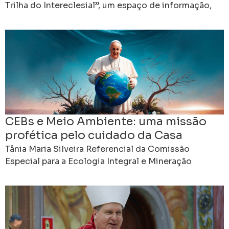
Trilha do Intereclesial”, um espaço de informação,
formação e comunhão criado para apresentar os
preparativos do 16º
CEBs e Meio Ambiente: uma missão
profética pelo cuidado da Casa
Comum
Tânia Maria Silveira Referencial da Comissão
Especial para a Ecologia Integral e Mineração
Regional Leste 3 da CNBB As Comunidades
Eclesiais de Base