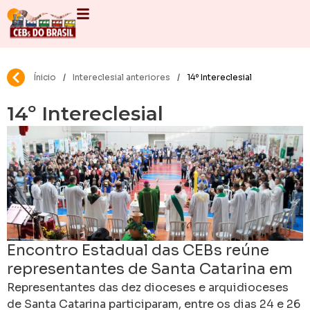
Ínicio
/
Intereclesial anteriores
/
14º Intereclesial
14º Intereclesial
Encontro Estadual das CEBs reúne
representantes de Santa Catarina em
torno da juventude e da missão
Representantes das dez dioceses e arquidioceses
de Santa Catarina participaram, entre os dias 24 e 26