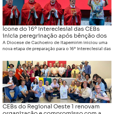
Ícone do 16º Intereclesial das CEBs
inicia peregrinação após bênção dos
bispos em Cachoeiro
A Diocese de Cachoeiro de Itapemirim iniciou uma
nova etapa de preparação para o 16º Intereclesial das
Comunidades Eclesiais de Base do Brasil. Ao
CEBs do Regional Oeste 1 renovam
organização e compromisso com a