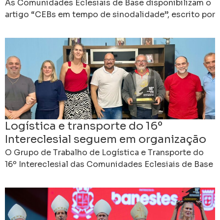
futuro da Igreja
As Comunidades Eclesiais de Base disponibilizam o
artigo “CEBs em tempo de sinodalidade”, escrito por
Edebrande Cavalieri, que propõe uma reflexão sobre
a contribuição
Logística e transporte do 16º
Intereclesial seguem em organização
em Cachoeiro
O Grupo de Trabalho de Logística e Transporte do
16º Intereclesial das Comunidades Eclesiais de Base
realizou mais uma reunião de planejamento, dando
continuidade