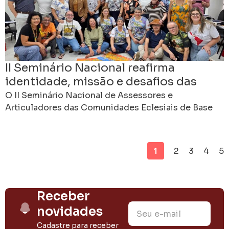
II Seminário Nacional reafirma
identidade, missão e desafios das
CEBs no Brasil
O II Seminário Nacional de Assessores e
Articuladores das Comunidades Eclesiais de Base
foi concluído neste domingo, 21 de junho, no Centro
Cultural de
1
2
3
4
5
Receber
novidades
Cadastre para receber