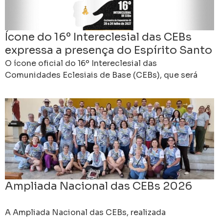
Ícone do 16º Intereclesial das CEBs
expressa a presença do Espírito Santo
na caminhada do povo
O ícone oficial do 16º Intereclesial das
Comunidades Eclesiais de Base (CEBs), que será
realizado em Cachoeiro de Itapemirim, no sul do
Espírito Santo,
Ampliada Nacional das CEBs 2026
A Ampliada Nacional das CEBs, realizada