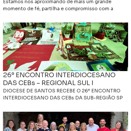
encontro
Estamos nos aproximando de mais um grande
momento de fé, partilha e compromisso com a
missão da Igreja – o 16º Intereclesial de
Comunidades
26º ENCONTRO INTERDIOCESANO
DAS CEBs – REGIONAL SUL I
DIOCESE DE SANTOS RECEBE O 26º ENCONTRO
INTERDIOCESANO DAS CEBs DA SUB-REGIÃO SP
DO REGIONAL SUL I DA CNBB O 26º Encontro
Interdiocesano das