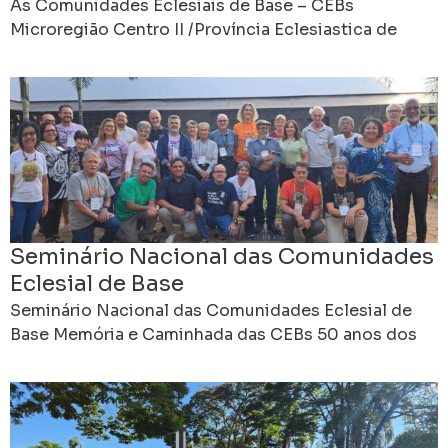
encontro das CEBs
As Comunidades Eclesiais de Base – CEBs
Microregião Centro II /Província Eclesiastica de
Mariana , realizaram seu 15° encontro 25 a 27 de
julho/2025
Seminário Nacional das Comunidades
Eclesial de Base
Seminário Nacional das Comunidades Eclesial de
Base Memória e Caminhada das CEBs 50 anos dos
Intereclesiais por uma Igreja Sinodal e em Saida 18