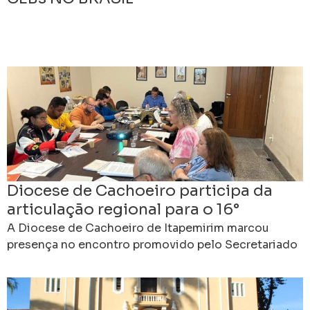
Diocese de Cachoeiro participa da
articulação regional para o 16°
Intereclesial das CEBs
A Diocese de Cachoeiro de Itapemirim marcou
presença no encontro promovido pelo Secretariado
do 16º Intereclesial das CEBs, realizado no último
sábado, dia 12